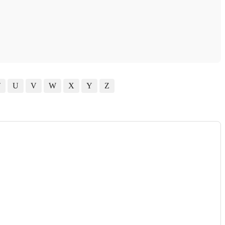
T
U
V
W
X
Y
Z