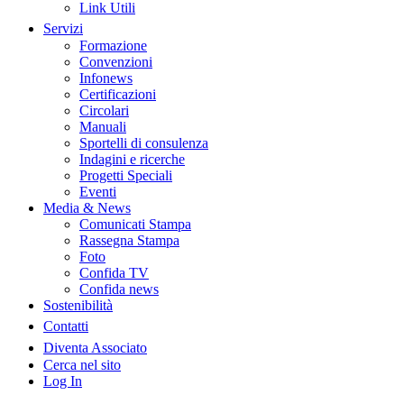
Link Utili
Servizi
Formazione
Convenzioni
Infonews
Certificazioni
Circolari
Manuali
Sportelli di consulenza
Indagini e ricerche
Progetti Speciali
Eventi
Media & News
Comunicati Stampa
Rassegna Stampa
Foto
Confida TV
Confida news
Sostenibilità
Contatti
Diventa Associato
Cerca nel sito
Log In