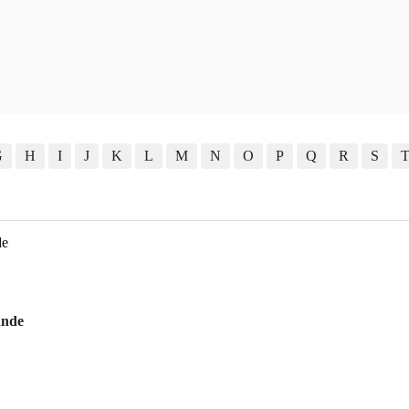
G
H
I
J
K
L
M
N
O
P
Q
R
S
ande