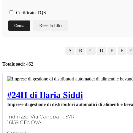
Certificato TQS
Resetta filtri
Cerca
A
B
C
D
E
F
Totale soci:
462
#24H di Ilaria Siddi
Imprese di gestione di distributori automatici di alimenti e bev
Indirizzo: Via Canepari,, 57R
16159 GENOVA
Genova