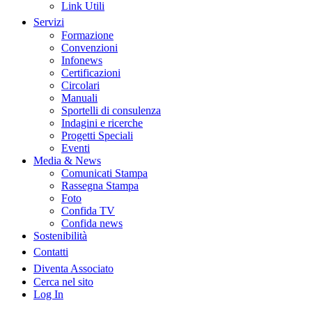
Link Utili
Servizi
Formazione
Convenzioni
Infonews
Certificazioni
Circolari
Manuali
Sportelli di consulenza
Indagini e ricerche
Progetti Speciali
Eventi
Media & News
Comunicati Stampa
Rassegna Stampa
Foto
Confida TV
Confida news
Sostenibilità
Contatti
Diventa Associato
Cerca nel sito
Log In