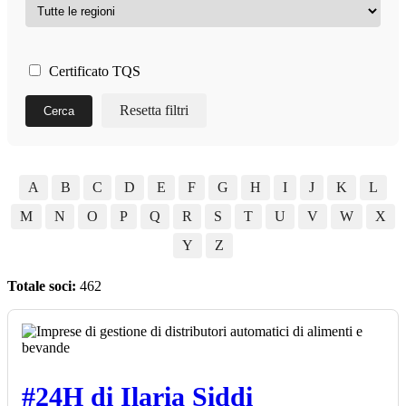
Certificato TQS
Resetta filtri
Cerca
A
B
C
D
E
F
G
H
I
J
K
L
M
N
O
P
Q
R
S
T
U
V
W
X
Y
Z
Totale soci:
462
#24H di Ilaria Siddi