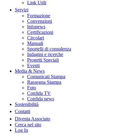
Link Utili
Servizi
Formazione
Convenzioni
Infonews
Certificazioni
Circolari
Manuali
Sportelli di consulenza
Indagini e ricerche
Progetti Speciali
Eventi
Media & News
Comunicati Stampa
Rassegna Stampa
Foto
Confida TV
Confida news
Sostenibilità
Contatti
Diventa Associato
Cerca nel sito
Log In