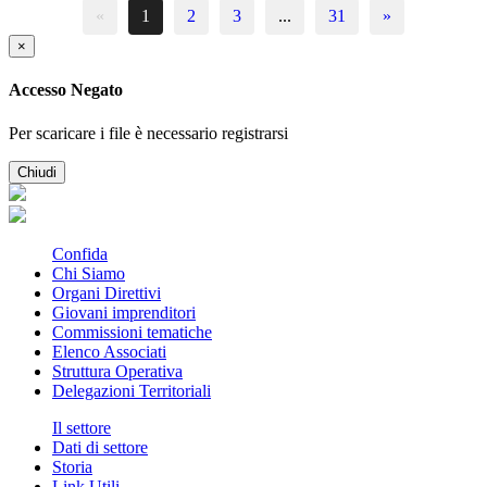
«
1
2
3
...
31
»
×
Accesso Negato
Per scaricare i file è necessario registrarsi
Chiudi
Confida
Chi Siamo
Organi Direttivi
Giovani imprenditori
Commissioni tematiche
Elenco Associati
Struttura Operativa
Delegazioni Territoriali
Il settore
Dati di settore
Storia
Link Utili