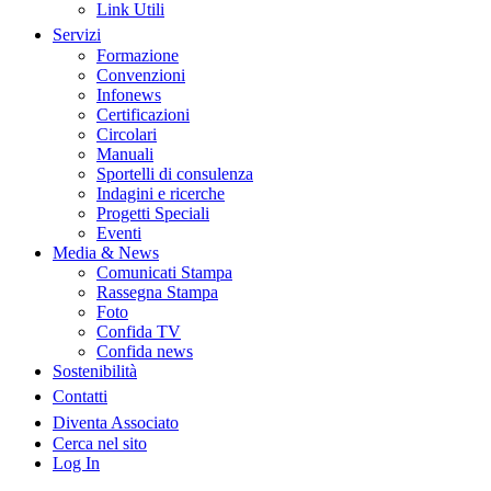
Link Utili
Servizi
Formazione
Convenzioni
Infonews
Certificazioni
Circolari
Manuali
Sportelli di consulenza
Indagini e ricerche
Progetti Speciali
Eventi
Media & News
Comunicati Stampa
Rassegna Stampa
Foto
Confida TV
Confida news
Sostenibilità
Contatti
Diventa Associato
Cerca nel sito
Log In