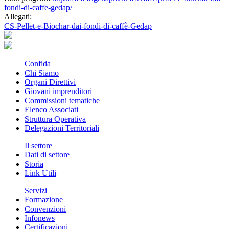
fondi-di-caffe-gedap/
Allegati:
CS-Pellet-e-Biochar-dai-fondi-di-caffè-Gedap
Confida
Chi Siamo
Organi Direttivi
Giovani imprenditori
Commissioni tematiche
Elenco Associati
Struttura Operativa
Delegazioni Territoriali
Il settore
Dati di settore
Storia
Link Utili
Servizi
Formazione
Convenzioni
Infonews
Certificazioni