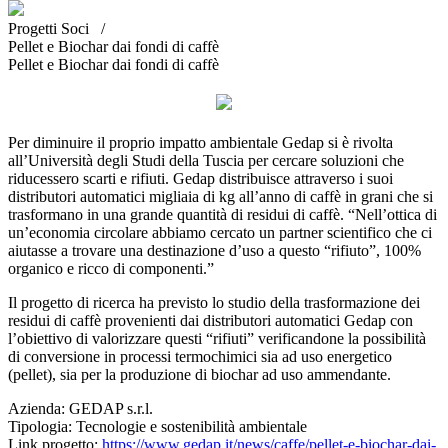
Progetti Soci /
Pellet e Biochar dai fondi di caffè
Pellet e Biochar dai fondi di caffè
Per diminuire il proprio impatto ambientale Gedap si è rivolta
all’Università degli Studi della Tuscia per cercare soluzioni che
riducessero scarti e rifiuti. Gedap distribuisce attraverso i suoi
distributori automatici migliaia di kg all’anno di caffè in grani che si
trasformano in una grande quantità di residui di caffè. “Nell’ottica di
un’economia circolare abbiamo cercato un partner scientifico che ci
aiutasse a trovare una destinazione d’uso a questo “rifiuto”, 100%
organico e ricco di componenti.”
Il progetto di ricerca ha previsto lo studio della trasformazione dei
residui di caffè provenienti dai distributori automatici Gedap con
l’obiettivo di valorizzare questi “rifiuti” verificandone la possibilità
di conversione in processi termochimici sia ad uso energetico
(pellet), sia per la produzione di biochar ad uso ammendante.
Azienda:
GEDAP s.r.l.
Tipologia:
Tecnologie e sostenibilità ambientale
Link progetto:
https://www.gedap.it/news/caffe/pellet-e-biochar-dai-