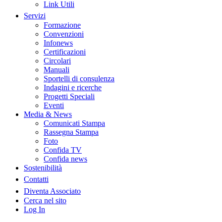
Link Utili
Servizi
Formazione
Convenzioni
Infonews
Certificazioni
Circolari
Manuali
Sportelli di consulenza
Indagini e ricerche
Progetti Speciali
Eventi
Media & News
Comunicati Stampa
Rassegna Stampa
Foto
Confida TV
Confida news
Sostenibilità
Contatti
Diventa Associato
Cerca nel sito
Log In