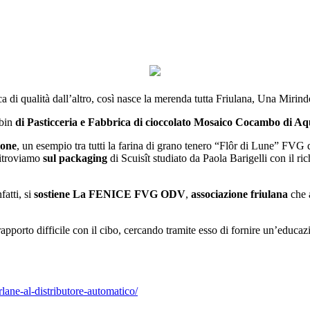
a di qualità dall’altro, così nasce la merenda tutta Friulana, Una Mirinde
rbin
di Pasticceria e
Fabbrica di cioccolato Mosaico Cocambo di Aqu
ione
, un esempio tra tutti la farina di grano tenero “Flôr di Lune” FVG
ritroviamo
sul
packaging
di Scuisît studiato da Paola Barigelli con il ri
fatti, si
sostiene La FENICE FVG ODV
,
associazione friulana
che a
apporto difficile con il cibo, cercando tramite esso di fornire un’educa
urlane-al-distributore-automatico/