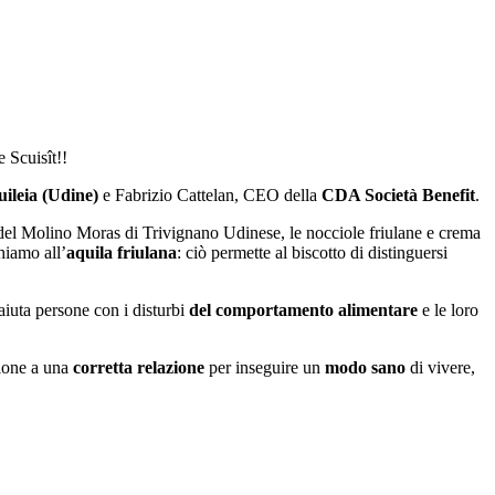
 Scuisît!!
ileia (Udine)
e Fabrizio Cattelan, CEO della
CDA Società Benefit
.
 del Molino Moras di Trivignano Udinese, le nocciole friulane e crema
chiamo all’
aquila friulana
: ciò permette al biscotto di distinguersi
iuta persone con i disturbi
del comportamento alimentare
e le loro
zione a una
corretta relazione
per inseguire un
modo sano
di vivere,