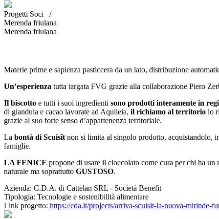
Progetti Soci /
Merenda friulana
Merenda friulana
Materie prime e sapienza pasticcera da un lato, distribuzione automatic
Un’esperienza
tutta targata FVG grazie alla collaborazione Piero Ze
Il biscotto
e tutti i suoi ingredienti
sono prodotti interamente in reg
di gianduia e cacao lavorate ad Aquileia,
il richiamo al territorio
lo 
grazie al suo forte senso d’appartenenza territoriale.
La
bontà di Scuisît
non si limita al singolo prodotto, acquistandolo, in
famiglie.
LA FENICE
propone di usare il cioccolato come cura per chi ha un r
naturale ma soprattutto
GUSTOSO
.
Azienda:
C.D.A. di Cattelan SRL - Società Benefit
Tipologia:
Tecnologie e sostenibilità alimentare
Link progetto:
https://cda.it/projects/arriva-scuisit-la-nuova-mirinde-f