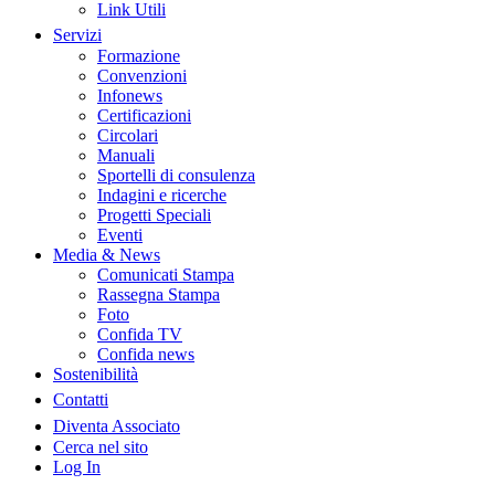
Link Utili
Servizi
Formazione
Convenzioni
Infonews
Certificazioni
Circolari
Manuali
Sportelli di consulenza
Indagini e ricerche
Progetti Speciali
Eventi
Media & News
Comunicati Stampa
Rassegna Stampa
Foto
Confida TV
Confida news
Sostenibilità
Contatti
Diventa Associato
Cerca nel sito
Log In