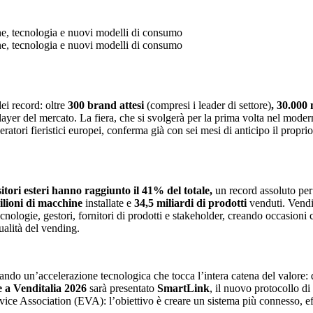
one, tecnologia e nuovi modelli di consumo
one, tecnologia e nuovi modelli di consumo
ei record: oltre
300 brand
attesi
(compresi i leader di settore)
,
30.000 m
player del mercato. La fiera, che si svolgerà per la prima volta nel mode
ratori fieristici europei, conferma già con sei mesi di anticipo il propr
sitori esteri hanno raggiunto il 41% del totale,
un record assoluto per
ilioni di macchine
installate e
34,5 miliardi di prodotti
venduti. Vendit
 tecnologie, gestori, fornitori di prodotti e stakeholder, creando occasion
ualità del vending.
ando un’accelerazione tecnologica che tocca l’intera catena del valore: d
 a Venditalia 2026
sarà presentato
SmartLink
, il nuovo protocollo d
e Association (EVA): l’obiettivo è creare un sistema più connesso, effi