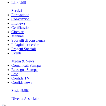
Link Utili
Servizi
Formazione
Convenzioni
Infonews
Certificazioni
Circolari
Manuali
Sportelli di consulenza
Indagini e ricerche
Progetti Speciali
Eventi
Media & News
Comunicati Stampa
Rassegna Stampa
Foto
Confida TV
Confida news
Sostenibilità
Diventa Associato