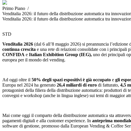
Primo Piano /
Venditalia 2026: il futuro della distribuzione automatica tra innovazi
Venditalia 2026: il futuro della distribuzione automatica tra innovazi
STD
Venditalia 2026
(dal 6 all’8 maggio 2026) si preannuncia l’edizione d
continua crescita
e una rete di relazioni consolidate con i principali 
CONFIDA
e
Italian Exhibition Group
(IEG),
uno dei principali ope
europea per il mondo del vending.
Ad oggi oltre il
50% degli spazi espositivi è già occupato
e
gli espo
Europa nel 2024 ha generato
26,4 miliardi di euro
di fatturato,
4,5 m
protagonisti della filiera della distribuzione automatica: produttori di
convegni e workshop (anche in lingua inglese) sui temi di maggior att
Mai come oggi il comparto della distribuzione automatica sta attravers
pagamenti digitali e alla customer experience. In
anteprima mondiale
software di gestione, promosso dalla European Vending & Coffee Servic