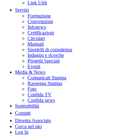
Link Utili
Servizi
Formazione
Convenzioni
Infonews
Certificazioni
Circolari
Manuali
Sportelli di consulenza
Indagini e ricerche
Progetti Speciali
Eventi
Media & News
Comunicati Stampa
Rassegna Stampa
Foto
Confida TV
Confida news
Sostenibilità
Contatti
Diventa Associato
Cerca nel sito
Log In