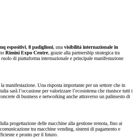
q espositivi
,
8 padiglioni
, una
visibilità internazionale in
rno
Rimini Expo Centre
, grazie alla partnership strategica tra
io ruolo di piattaforma internazionale e principale manifestazione
 la manifestazione. Una risposta importante per un settore che in
alia sarà l’occasione per valorizzare l’ecosistema che riunisce tutti i
i concrete di business e networking anche attraverso un palinsesto di
alla progettazione delle macchine alla gestione remota, fino ai
i comunicazione tra macchine vending, sistemi di pagamento e
ciente e pronto per il futuro.