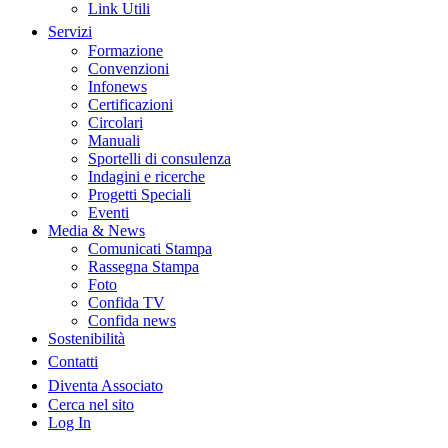
Link Utili
Servizi
Formazione
Convenzioni
Infonews
Certificazioni
Circolari
Manuali
Sportelli di consulenza
Indagini e ricerche
Progetti Speciali
Eventi
Media & News
Comunicati Stampa
Rassegna Stampa
Foto
Confida TV
Confida news
Sostenibilità
Contatti
Diventa Associato
Cerca nel sito
Log In