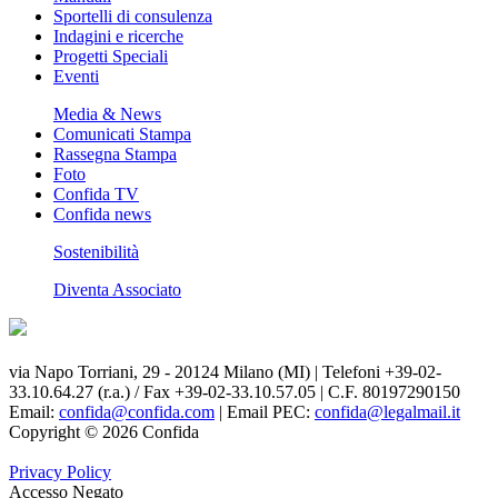
Sportelli di consulenza
Indagini e ricerche
Progetti Speciali
Eventi
Media & News
Comunicati Stampa
Rassegna Stampa
Foto
Confida TV
Confida news
Sostenibilità
Diventa Associato
via Napo Torriani, 29 - 20124 Milano (MI) | Telefoni +39-02-
33.10.64.27 (r.a.) / Fax +39-02-33.10.57.05 | C.F. 80197290150
Email:
confida@confida.com
| Email PEC:
confida@legalmail.it
Copyright © 2026 Confida
Privacy Policy
Accesso Negato