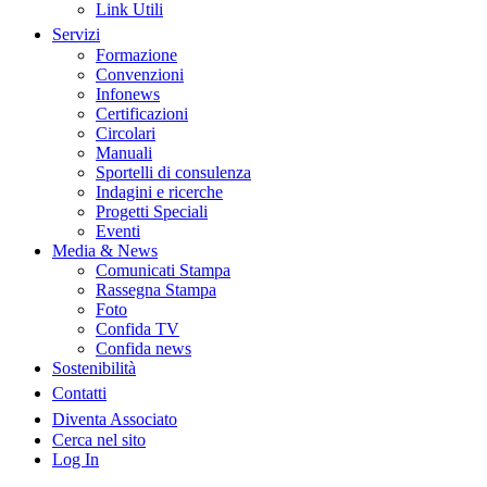
Link Utili
Servizi
Formazione
Convenzioni
Infonews
Certificazioni
Circolari
Manuali
Sportelli di consulenza
Indagini e ricerche
Progetti Speciali
Eventi
Media & News
Comunicati Stampa
Rassegna Stampa
Foto
Confida TV
Confida news
Sostenibilità
Contatti
Diventa Associato
Cerca nel sito
Log In