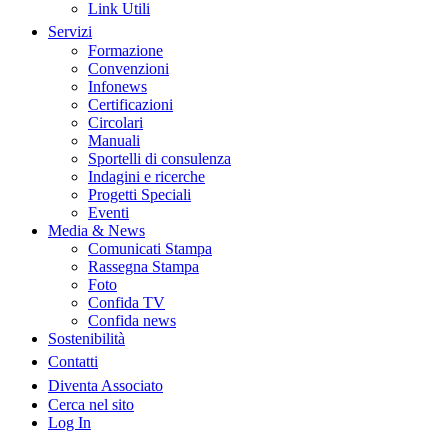
Link Utili
Servizi
Formazione
Convenzioni
Infonews
Certificazioni
Circolari
Manuali
Sportelli di consulenza
Indagini e ricerche
Progetti Speciali
Eventi
Media & News
Comunicati Stampa
Rassegna Stampa
Foto
Confida TV
Confida news
Sostenibilità
Contatti
Diventa Associato
Cerca nel sito
Log In