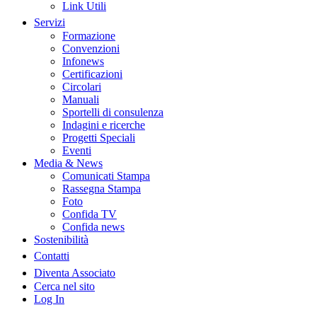
Link Utili
Servizi
Formazione
Convenzioni
Infonews
Certificazioni
Circolari
Manuali
Sportelli di consulenza
Indagini e ricerche
Progetti Speciali
Eventi
Media & News
Comunicati Stampa
Rassegna Stampa
Foto
Confida TV
Confida news
Sostenibilità
Contatti
Diventa Associato
Cerca nel sito
Log In