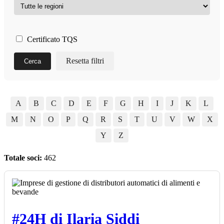
Certificato TQS
Resetta filtri
Cerca
A
B
C
D
E
F
G
H
I
J
K
L
M
N
O
P
Q
R
S
T
U
V
W
X
Y
Z
Totale soci:
462
#24H di Ilaria Siddi