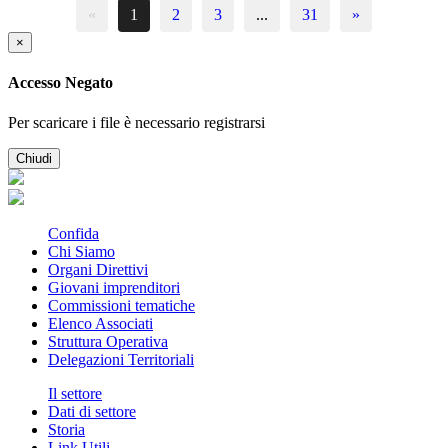
«
1
2
3
...
31
»
×
Accesso Negato
Per scaricare i file è necessario registrarsi
Chiudi
Confida
Chi Siamo
Organi Direttivi
Giovani imprenditori
Commissioni tematiche
Elenco Associati
Struttura Operativa
Delegazioni Territoriali
Il settore
Dati di settore
Storia
Link Utili