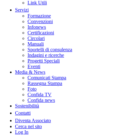
Link Utili
Servizi
Formazione
Convenzioni
Infonews
Certificazioni
Circolari
Manuali
Sportelli di consulenza
Indagini e ricerche
Progetti Speciali
Eventi
Media & News
Comunicati Stampa
Rassegna Stampa
Foto
Confida TV
Confida news
Sostenibilità
Contatti
Diventa Associato
Cerca nel sito
Log In