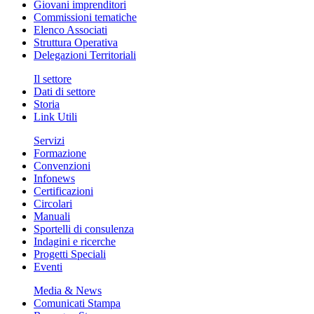
Giovani imprenditori
Commissioni tematiche
Elenco Associati
Struttura Operativa
Delegazioni Territoriali
Il settore
Dati di settore
Storia
Link Utili
Servizi
Formazione
Convenzioni
Infonews
Certificazioni
Circolari
Manuali
Sportelli di consulenza
Indagini e ricerche
Progetti Speciali
Eventi
Media & News
Comunicati Stampa