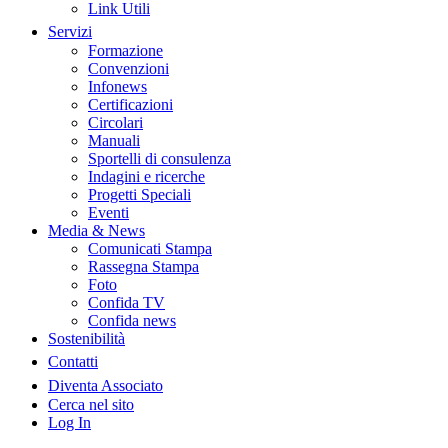
Link Utili
Servizi
Formazione
Convenzioni
Infonews
Certificazioni
Circolari
Manuali
Sportelli di consulenza
Indagini e ricerche
Progetti Speciali
Eventi
Media & News
Comunicati Stampa
Rassegna Stampa
Foto
Confida TV
Confida news
Sostenibilità
Contatti
Diventa Associato
Cerca nel sito
Log In