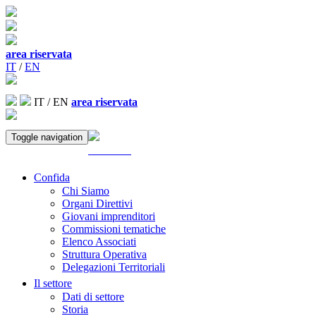
area riservata
IT
/
EN
IT
/
EN
area riservata
Toggle navigation
ACCEDI
Confida
Chi Siamo
Organi Direttivi
Giovani imprenditori
Commissioni tematiche
Elenco Associati
Struttura Operativa
Delegazioni Territoriali
Il settore
Dati di settore
Storia