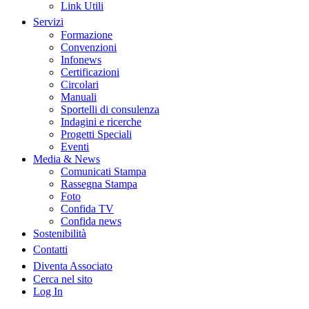
Link Utili
Servizi
Formazione
Convenzioni
Infonews
Certificazioni
Circolari
Manuali
Sportelli di consulenza
Indagini e ricerche
Progetti Speciali
Eventi
Media & News
Comunicati Stampa
Rassegna Stampa
Foto
Confida TV
Confida news
Sostenibilità
Contatti
Diventa Associato
Cerca nel sito
Log In