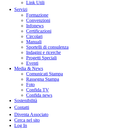
Link Utili
Servizi
Formazione
Convenzioni
Infonews
Certificazioni
Circolari
Manuali
Sportelli di consulenza
Indagini e ricerche
Progetti Speciali
Eventi
Media & News
Comunicati Stampa
Rassegna Stampa
Foto
Confida TV
Confida news
Sostenibilità
Contatti
Diventa Associato
Cerca nel sito
Log In