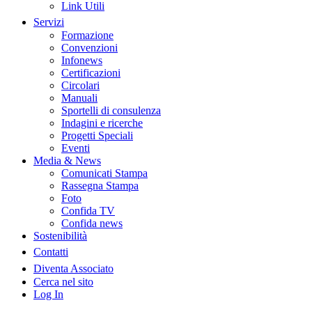
Link Utili
Servizi
Formazione
Convenzioni
Infonews
Certificazioni
Circolari
Manuali
Sportelli di consulenza
Indagini e ricerche
Progetti Speciali
Eventi
Media & News
Comunicati Stampa
Rassegna Stampa
Foto
Confida TV
Confida news
Sostenibilità
Contatti
Diventa Associato
Cerca nel sito
Log In