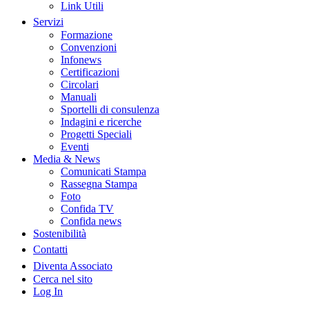
Link Utili
Servizi
Formazione
Convenzioni
Infonews
Certificazioni
Circolari
Manuali
Sportelli di consulenza
Indagini e ricerche
Progetti Speciali
Eventi
Media & News
Comunicati Stampa
Rassegna Stampa
Foto
Confida TV
Confida news
Sostenibilità
Contatti
Diventa Associato
Cerca nel sito
Log In