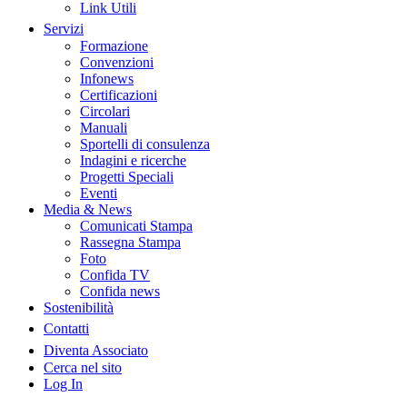
Link Utili
Servizi
Formazione
Convenzioni
Infonews
Certificazioni
Circolari
Manuali
Sportelli di consulenza
Indagini e ricerche
Progetti Speciali
Eventi
Media & News
Comunicati Stampa
Rassegna Stampa
Foto
Confida TV
Confida news
Sostenibilità
Contatti
Diventa Associato
Cerca nel sito
Log In