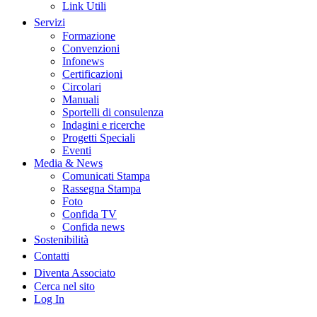
Link Utili
Servizi
Formazione
Convenzioni
Infonews
Certificazioni
Circolari
Manuali
Sportelli di consulenza
Indagini e ricerche
Progetti Speciali
Eventi
Media & News
Comunicati Stampa
Rassegna Stampa
Foto
Confida TV
Confida news
Sostenibilità
Contatti
Diventa Associato
Cerca nel sito
Log In