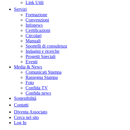
Link Utili
Servizi
Formazione
Convenzioni
Infonews
Certificazioni
Circolari
Manuali
Sportelli di consulenza
Indagini e ricerche
Progetti Speciali
Eventi
Media & News
Comunicati Stampa
Rassegna Stampa
Foto
Confida TV
Confida news
Sostenibilità
Contatti
Diventa Associato
Cerca nel sito
Log In