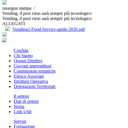
rassegna stampa /
Vending, il post virus sarà sempre più tecnologico
Vending, il post virus sarà sempre più tecnologico
ALLEGATI
Vending2-Food-Service-aprile-2020.pdf
Confida
Chi Siamo
Organi Direttivi
Giovani imprenditori
Commissioni tematiche
Elenco Associati
Struttura Operativa
Delegazioni Territoriali
Il settore
Dati di settore
Storia
Link Utili
Servizi
Formazione