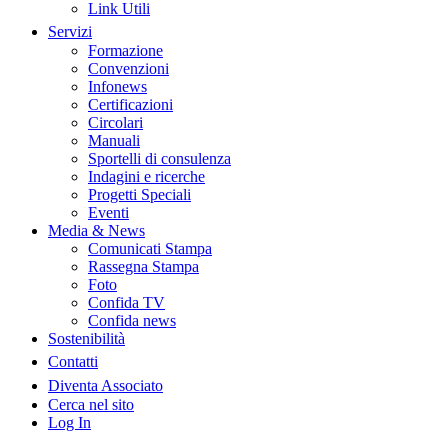
Link Utili
Servizi
Formazione
Convenzioni
Infonews
Certificazioni
Circolari
Manuali
Sportelli di consulenza
Indagini e ricerche
Progetti Speciali
Eventi
Media & News
Comunicati Stampa
Rassegna Stampa
Foto
Confida TV
Confida news
Sostenibilità
Contatti
Diventa Associato
Cerca nel sito
Log In