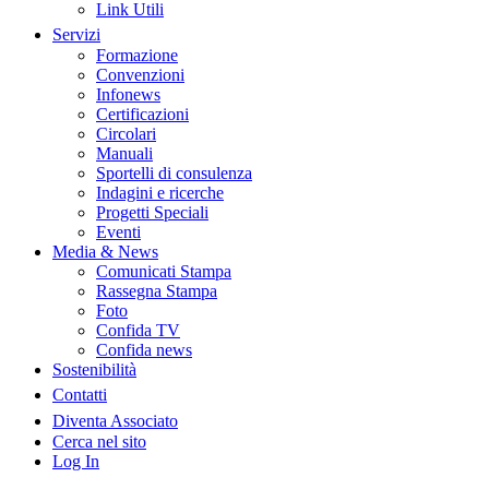
Link Utili
Servizi
Formazione
Convenzioni
Infonews
Certificazioni
Circolari
Manuali
Sportelli di consulenza
Indagini e ricerche
Progetti Speciali
Eventi
Media & News
Comunicati Stampa
Rassegna Stampa
Foto
Confida TV
Confida news
Sostenibilità
Contatti
Diventa Associato
Cerca nel sito
Log In