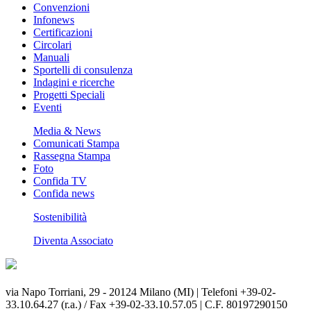
Convenzioni
Infonews
Certificazioni
Circolari
Manuali
Sportelli di consulenza
Indagini e ricerche
Progetti Speciali
Eventi
Media & News
Comunicati Stampa
Rassegna Stampa
Foto
Confida TV
Confida news
Sostenibilità
Diventa Associato
via Napo Torriani, 29 - 20124 Milano (MI) | Telefoni +39-02-
33.10.64.27 (r.a.) / Fax +39-02-33.10.57.05 | C.F. 80197290150