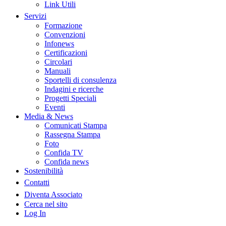
Link Utili
Servizi
Formazione
Convenzioni
Infonews
Certificazioni
Circolari
Manuali
Sportelli di consulenza
Indagini e ricerche
Progetti Speciali
Eventi
Media & News
Comunicati Stampa
Rassegna Stampa
Foto
Confida TV
Confida news
Sostenibilità
Contatti
Diventa Associato
Cerca nel sito
Log In