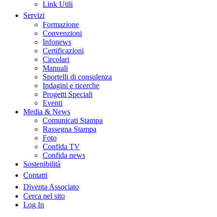
Link Utili
Servizi
Formazione
Convenzioni
Infonews
Certificazioni
Circolari
Manuali
Sportelli di consulenza
Indagini e ricerche
Progetti Speciali
Eventi
Media & News
Comunicati Stampa
Rassegna Stampa
Foto
Confida TV
Confida news
Sostenibilità
Contatti
Diventa Associato
Cerca nel sito
Log In