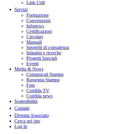
Link Utili
Servizi
Formazione
Convenzioni
Infonews
Certificazioni
Circolari
Manuali
Sportelli di consulenza
Indagini e ricerche
Progetti Speciali
Eventi
Media & News
Comunicati Stampa
Rassegna Stampa
Foto
Confida TV
Confida news
Sostenibilità
Contatti
Diventa Associato
Cerca nel sito
Log In