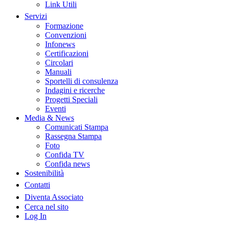
Link Utili
Servizi
Formazione
Convenzioni
Infonews
Certificazioni
Circolari
Manuali
Sportelli di consulenza
Indagini e ricerche
Progetti Speciali
Eventi
Media & News
Comunicati Stampa
Rassegna Stampa
Foto
Confida TV
Confida news
Sostenibilità
Contatti
Diventa Associato
Cerca nel sito
Log In