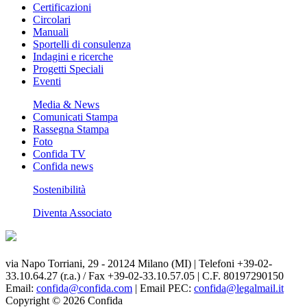
Certificazioni
Circolari
Manuali
Sportelli di consulenza
Indagini e ricerche
Progetti Speciali
Eventi
Media & News
Comunicati Stampa
Rassegna Stampa
Foto
Confida TV
Confida news
Sostenibilità
Diventa Associato
via Napo Torriani, 29 - 20124 Milano (MI) | Telefoni +39-02-
33.10.64.27 (r.a.) / Fax +39-02-33.10.57.05 | C.F. 80197290150
Email:
confida@confida.com
| Email PEC:
confida@legalmail.it
Copyright © 2026 Confida