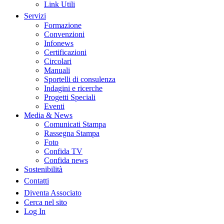
Link Utili
Servizi
Formazione
Convenzioni
Infonews
Certificazioni
Circolari
Manuali
Sportelli di consulenza
Indagini e ricerche
Progetti Speciali
Eventi
Media & News
Comunicati Stampa
Rassegna Stampa
Foto
Confida TV
Confida news
Sostenibilità
Contatti
Diventa Associato
Cerca nel sito
Log In