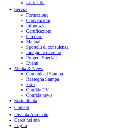
Link Utili
Servizi
Formazione
Convenzioni
Infonews
Certificazioni
Circolari
Manuali
Sportelli di consulenza
Indagini e ricerche
Progetti Speciali
Eventi
Media & News
Comunicati Stampa
Rassegna Stampa
Foto
Confida TV
Confida news
Sostenibilità
Contatti
Diventa Associato
Cerca nel sito
Log In