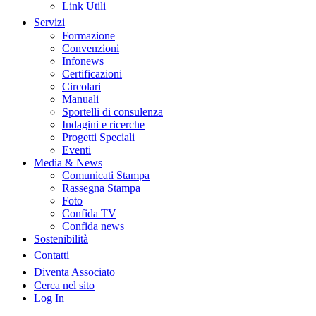
Link Utili
Servizi
Formazione
Convenzioni
Infonews
Certificazioni
Circolari
Manuali
Sportelli di consulenza
Indagini e ricerche
Progetti Speciali
Eventi
Media & News
Comunicati Stampa
Rassegna Stampa
Foto
Confida TV
Confida news
Sostenibilità
Contatti
Diventa Associato
Cerca nel sito
Log In