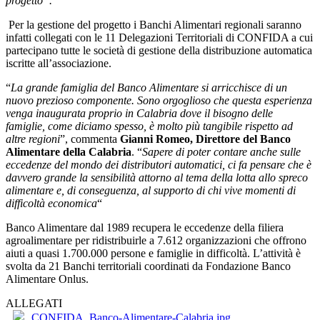
progetto”.
Per la gestione del progetto i Banchi Alimentari regionali saranno
infatti collegati con le 11 Delegazioni Territoriali di CONFIDA a cui
partecipano tutte le società di gestione della distribuzione automatica
iscritte all’associazione.
“
La grande famiglia del Banco Alimentare si arricchisce di un
nuovo prezioso componente. Sono orgoglioso che questa esperienza
venga inaugurata proprio in Calabria dove il bisogno delle
famiglie, come diciamo spesso, è molto più tangibile rispetto ad
altre regioni
”, commenta
Gianni Romeo, Direttore del Banco
Alimentare della Calabria
. “
Sapere di poter contare anche sulle
eccedenze del mondo dei distributori automatici, ci fa pensare che è
davvero grande la sensibilità attorno al tema della lotta allo spreco
alimentare e, di conseguenza, al supporto di chi vive momenti di
difficoltà economica
“
Banco Alimentare dal 1989 recupera le eccedenze della filiera
agroalimentare per ridistribuirle a 7.612 organizzazioni che offrono
aiuti a quasi 1.700.000 persone e famiglie in difficoltà. L’attività è
svolta da 21 Banchi territoriali coordinati da Fondazione Banco
Alimentare Onlus.
ALLEGATI
CONFIDA_Banco-Alimentare-Calabria.jpg