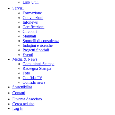
Link Utili
Servizi
Formazione
Convenzioni
Infonews
Certificazioni
Circolari
Manuali
Sportelli di consulenza
Indagini e ricerche
Progetti Speciali
Eventi
Media & News
Comunicati Stampa
Rassegna Stampa
Foto
Confida TV
Confida news
Sostenibilità
Contatti
Diventa Associato
Cerca nel sito
Log In