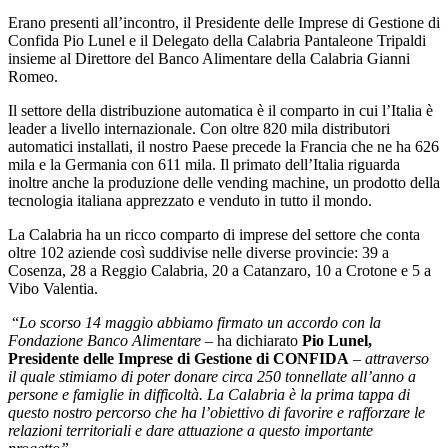
Erano presenti all’incontro, il Presidente delle Imprese di Gestione di
Confida Pio Lunel e il Delegato della Calabria Pantaleone Tripaldi
insieme al Direttore del Banco Alimentare della Calabria Gianni
Romeo.
Il settore della distribuzione automatica è il comparto in cui l’Italia è
leader a livello internazionale. Con oltre 820 mila distributori
automatici installati, il nostro Paese precede la Francia che ne ha 626
mila e la Germania con 611 mila. Il primato dell’Italia riguarda
inoltre anche la produzione delle vending machine, un prodotto della
tecnologia italiana apprezzato e venduto in tutto il mondo.
La Calabria ha un ricco comparto di imprese del settore che conta
oltre 102 aziende così suddivise nelle diverse provincie: 39 a
Cosenza, 28 a Reggio Calabria, 20 a Catanzaro, 10 a Crotone e 5 a
Vibo Valentia.
“
Lo scorso 14 maggio abbiamo firmato un accordo con la
Fondazione Banco Alimentare
– ha dichiarato
Pio Lunel,
Presidente delle Imprese di Gestione di CONFIDA
–
attraverso
il quale stimiamo di poter donare circa 250 tonnellate all’anno a
persone e famiglie in difficoltà. La Calabria è la prima tappa di
questo nostro percorso che ha l’obiettivo di favorire e rafforzare le
relazioni territoriali e dare attuazione a questo importante