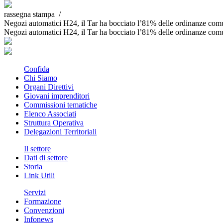
rassegna stampa /
Negozi automatici H24, il Tar ha bocciato l’81% delle ordinanze comun
Negozi automatici H24, il Tar ha bocciato l’81% delle ordinanze comun
Confida
Chi Siamo
Organi Direttivi
Giovani imprenditori
Commissioni tematiche
Elenco Associati
Struttura Operativa
Delegazioni Territoriali
Il settore
Dati di settore
Storia
Link Utili
Servizi
Formazione
Convenzioni
Infonews