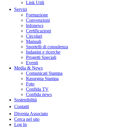
Link Utili
Servizi
Formazione
Convenzioni
Infonews
Certificazioni
Circolari
Manuali
Sportelli di consulenza
Indagini e ricerche
Progetti Speciali
Eventi
Media & News
Comunicati Stampa
Rassegna Stampa
Foto
Confida TV
Confida news
Sostenibilità
Contatti
Diventa Associato
Cerca nel sito
Log In