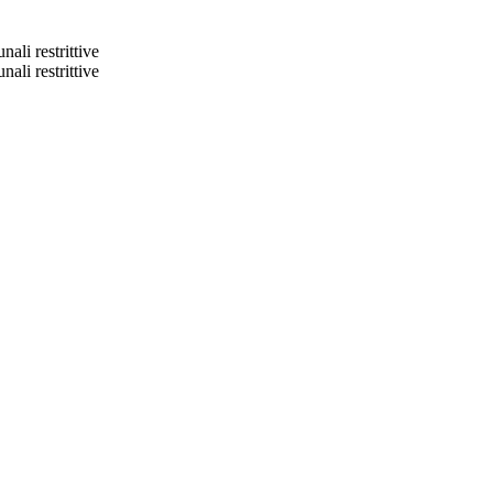
ali restrittive
ali restrittive