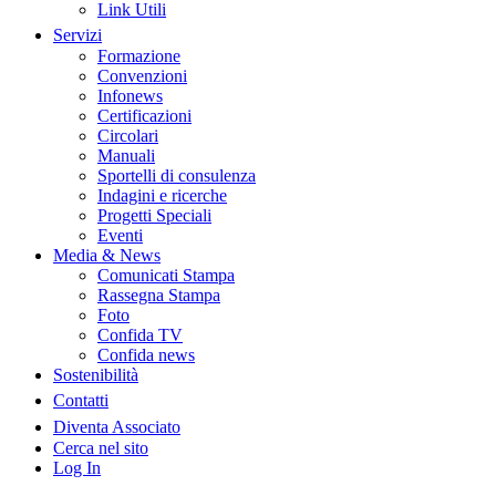
Link Utili
Servizi
Formazione
Convenzioni
Infonews
Certificazioni
Circolari
Manuali
Sportelli di consulenza
Indagini e ricerche
Progetti Speciali
Eventi
Media & News
Comunicati Stampa
Rassegna Stampa
Foto
Confida TV
Confida news
Sostenibilità
Contatti
Diventa Associato
Cerca nel sito
Log In