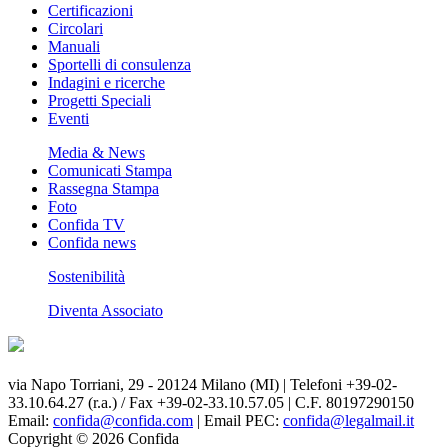
Certificazioni
Circolari
Manuali
Sportelli di consulenza
Indagini e ricerche
Progetti Speciali
Eventi
Media & News
Comunicati Stampa
Rassegna Stampa
Foto
Confida TV
Confida news
Sostenibilità
Diventa Associato
via Napo Torriani, 29 - 20124 Milano (MI) | Telefoni +39-02-
33.10.64.27 (r.a.) / Fax +39-02-33.10.57.05 | C.F. 80197290150
Email:
confida@confida.com
| Email PEC:
confida@legalmail.it
Copyright © 2026 Confida