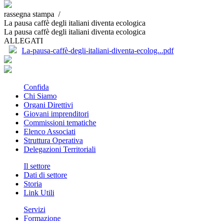
rassegna stampa /
La pausa caffè degli italiani diventa ecologica
La pausa caffè degli italiani diventa ecologica
ALLEGATI
La-pausa-caffè-degli-italiani-diventa-ecolog...pdf
Confida
Chi Siamo
Organi Direttivi
Giovani imprenditori
Commissioni tematiche
Elenco Associati
Struttura Operativa
Delegazioni Territoriali
Il settore
Dati di settore
Storia
Link Utili
Servizi
Formazione