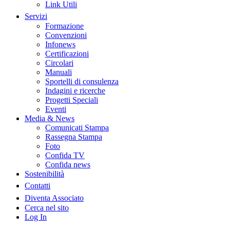
Link Utili
Servizi
Formazione
Convenzioni
Infonews
Certificazioni
Circolari
Manuali
Sportelli di consulenza
Indagini e ricerche
Progetti Speciali
Eventi
Media & News
Comunicati Stampa
Rassegna Stampa
Foto
Confida TV
Confida news
Sostenibilità
Contatti
Diventa Associato
Cerca nel sito
Log In