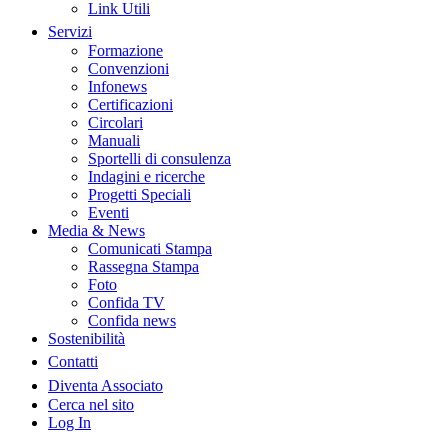
Link Utili
Servizi
Formazione
Convenzioni
Infonews
Certificazioni
Circolari
Manuali
Sportelli di consulenza
Indagini e ricerche
Progetti Speciali
Eventi
Media & News
Comunicati Stampa
Rassegna Stampa
Foto
Confida TV
Confida news
Sostenibilità
Contatti
Diventa Associato
Cerca nel sito
Log In