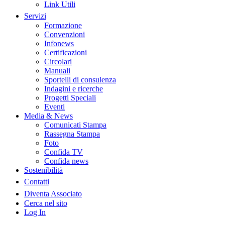
Link Utili
Servizi
Formazione
Convenzioni
Infonews
Certificazioni
Circolari
Manuali
Sportelli di consulenza
Indagini e ricerche
Progetti Speciali
Eventi
Media & News
Comunicati Stampa
Rassegna Stampa
Foto
Confida TV
Confida news
Sostenibilità
Contatti
Diventa Associato
Cerca nel sito
Log In