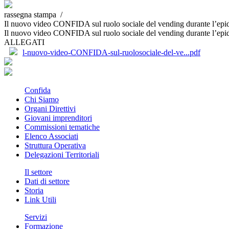
rassegna stampa /
Il nuovo video CONFIDA sul ruolo sociale del vending durante l’e
Il nuovo video CONFIDA sul ruolo sociale del vending durante l’e
ALLEGATI
l-nuovo-video-CONFIDA-sul-ruolosociale-del-ve...pdf
Confida
Chi Siamo
Organi Direttivi
Giovani imprenditori
Commissioni tematiche
Elenco Associati
Struttura Operativa
Delegazioni Territoriali
Il settore
Dati di settore
Storia
Link Utili
Servizi
Formazione