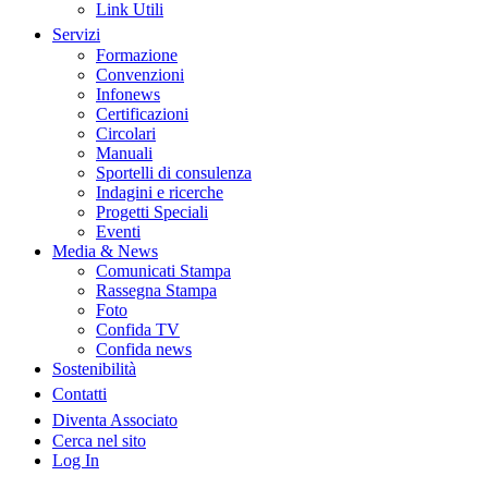
Link Utili
Servizi
Formazione
Convenzioni
Infonews
Certificazioni
Circolari
Manuali
Sportelli di consulenza
Indagini e ricerche
Progetti Speciali
Eventi
Media & News
Comunicati Stampa
Rassegna Stampa
Foto
Confida TV
Confida news
Sostenibilità
Contatti
Diventa Associato
Cerca nel sito
Log In