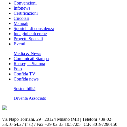
Convenzioni
Infonews
Certificazioni
Circolari
Manuali
Sportelli di consulenza
Indagini e ricerche
Progetti Speciali
Eventi
Media & News
Comunicati Stampa
Rassegna Stampa
Foto
Confida TV
Confida news
Sostenibilità
Diventa Associato
via Napo Torriani, 29 - 20124 Milano (MI) | Telefoni +39-02-
33.10.64.27 (r.a.) / Fax +39-02-33.10.57.05 | C.F. 80197290150