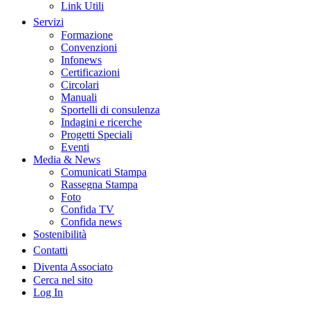
Link Utili
Servizi
Formazione
Convenzioni
Infonews
Certificazioni
Circolari
Manuali
Sportelli di consulenza
Indagini e ricerche
Progetti Speciali
Eventi
Media & News
Comunicati Stampa
Rassegna Stampa
Foto
Confida TV
Confida news
Sostenibilità
Contatti
Diventa Associato
Cerca nel sito
Log In