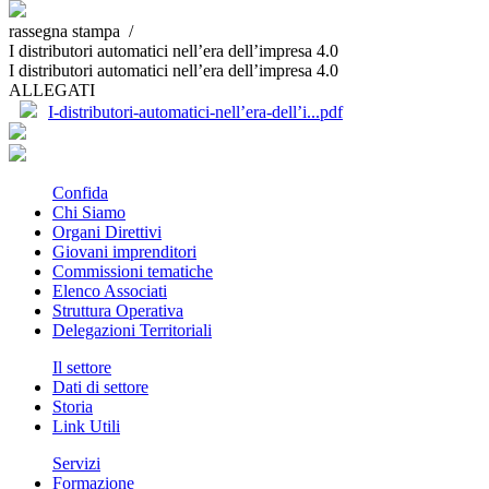
rassegna stampa /
I distributori automatici nell’era dell’impresa 4.0
I distributori automatici nell’era dell’impresa 4.0
ALLEGATI
I-distributori-automatici-nell’era-dell’i...pdf
Confida
Chi Siamo
Organi Direttivi
Giovani imprenditori
Commissioni tematiche
Elenco Associati
Struttura Operativa
Delegazioni Territoriali
Il settore
Dati di settore
Storia
Link Utili
Servizi
Formazione