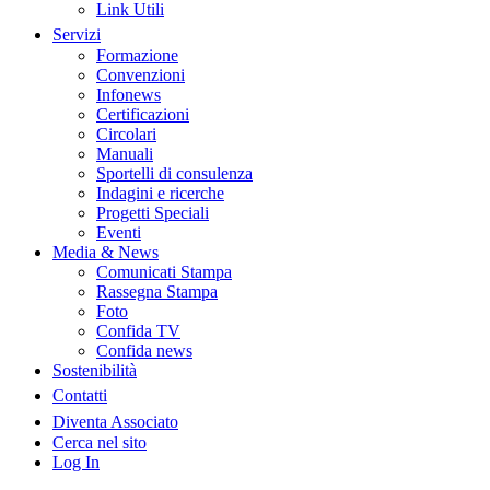
Link Utili
Servizi
Formazione
Convenzioni
Infonews
Certificazioni
Circolari
Manuali
Sportelli di consulenza
Indagini e ricerche
Progetti Speciali
Eventi
Media & News
Comunicati Stampa
Rassegna Stampa
Foto
Confida TV
Confida news
Sostenibilità
Contatti
Diventa Associato
Cerca nel sito
Log In