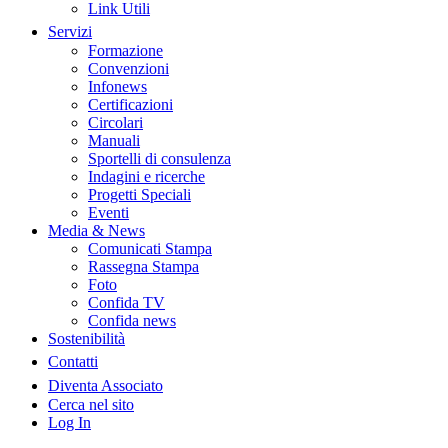
Link Utili
Servizi
Formazione
Convenzioni
Infonews
Certificazioni
Circolari
Manuali
Sportelli di consulenza
Indagini e ricerche
Progetti Speciali
Eventi
Media & News
Comunicati Stampa
Rassegna Stampa
Foto
Confida TV
Confida news
Sostenibilità
Contatti
Diventa Associato
Cerca nel sito
Log In