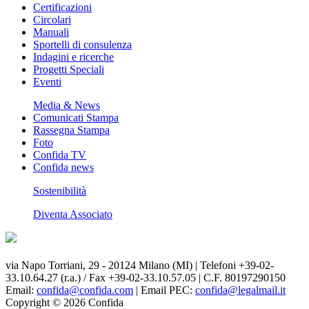
Certificazioni
Circolari
Manuali
Sportelli di consulenza
Indagini e ricerche
Progetti Speciali
Eventi
Media & News
Comunicati Stampa
Rassegna Stampa
Foto
Confida TV
Confida news
Sostenibilità
Diventa Associato
via Napo Torriani, 29 - 20124 Milano (MI) | Telefoni +39-02-
33.10.64.27 (r.a.) / Fax +39-02-33.10.57.05 | C.F. 80197290150
Email:
confida@confida.com
| Email PEC:
confida@legalmail.it
Copyright © 2026 Confida