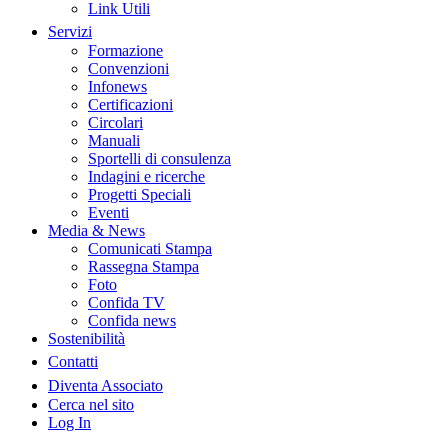
Link Utili
Servizi
Formazione
Convenzioni
Infonews
Certificazioni
Circolari
Manuali
Sportelli di consulenza
Indagini e ricerche
Progetti Speciali
Eventi
Media & News
Comunicati Stampa
Rassegna Stampa
Foto
Confida TV
Confida news
Sostenibilità
Contatti
Diventa Associato
Cerca nel sito
Log In