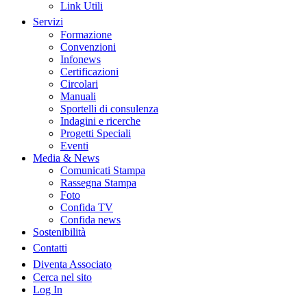
Link Utili
Servizi
Formazione
Convenzioni
Infonews
Certificazioni
Circolari
Manuali
Sportelli di consulenza
Indagini e ricerche
Progetti Speciali
Eventi
Media & News
Comunicati Stampa
Rassegna Stampa
Foto
Confida TV
Confida news
Sostenibilità
Contatti
Diventa Associato
Cerca nel sito
Log In