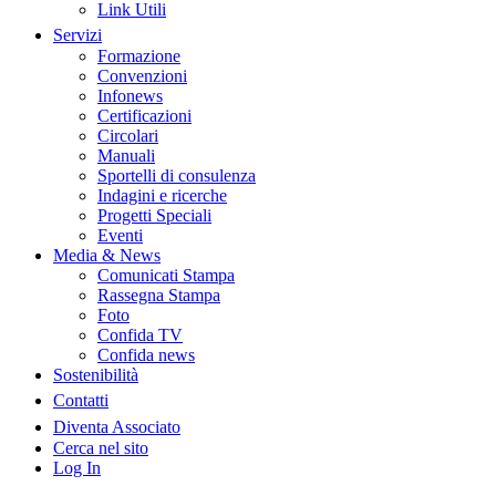
Link Utili
Servizi
Formazione
Convenzioni
Infonews
Certificazioni
Circolari
Manuali
Sportelli di consulenza
Indagini e ricerche
Progetti Speciali
Eventi
Media & News
Comunicati Stampa
Rassegna Stampa
Foto
Confida TV
Confida news
Sostenibilità
Contatti
Diventa Associato
Cerca nel sito
Log In