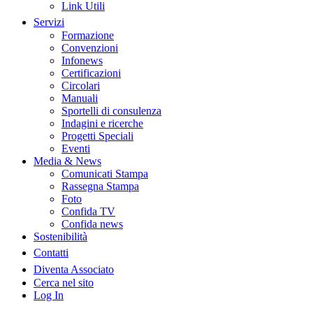
Link Utili
Servizi
Formazione
Convenzioni
Infonews
Certificazioni
Circolari
Manuali
Sportelli di consulenza
Indagini e ricerche
Progetti Speciali
Eventi
Media & News
Comunicati Stampa
Rassegna Stampa
Foto
Confida TV
Confida news
Sostenibilità
Contatti
Diventa Associato
Cerca nel sito
Log In