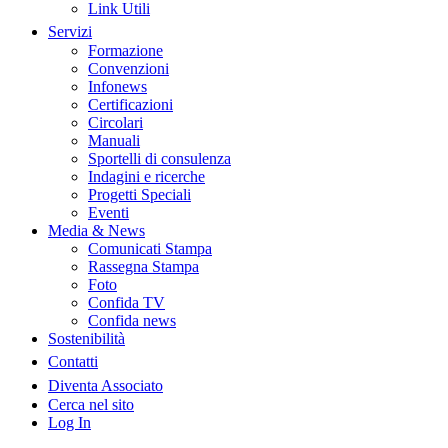
Link Utili
Servizi
Formazione
Convenzioni
Infonews
Certificazioni
Circolari
Manuali
Sportelli di consulenza
Indagini e ricerche
Progetti Speciali
Eventi
Media & News
Comunicati Stampa
Rassegna Stampa
Foto
Confida TV
Confida news
Sostenibilità
Contatti
Diventa Associato
Cerca nel sito
Log In