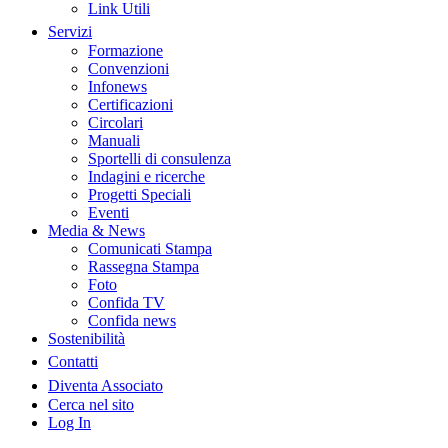
Link Utili
Servizi
Formazione
Convenzioni
Infonews
Certificazioni
Circolari
Manuali
Sportelli di consulenza
Indagini e ricerche
Progetti Speciali
Eventi
Media & News
Comunicati Stampa
Rassegna Stampa
Foto
Confida TV
Confida news
Sostenibilità
Contatti
Diventa Associato
Cerca nel sito
Log In