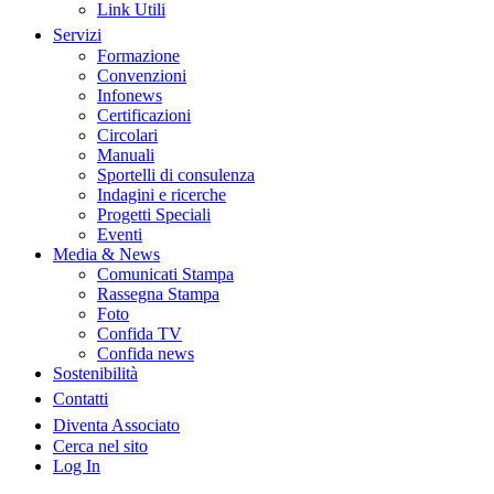
Link Utili
Servizi
Formazione
Convenzioni
Infonews
Certificazioni
Circolari
Manuali
Sportelli di consulenza
Indagini e ricerche
Progetti Speciali
Eventi
Media & News
Comunicati Stampa
Rassegna Stampa
Foto
Confida TV
Confida news
Sostenibilità
Contatti
Diventa Associato
Cerca nel sito
Log In