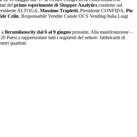
tati del
primo esperimento di Shopper Analytics
condotto sul
Presidente ALTOGA,
Massimo Trapletti
, Presidente CONFIDA,
Pio
ide Celin
, Responsabile Vendite Canale OCS Vending Italia Luigi
a a
fieramilanocity dal 6 al 9 giugno
prossimi. Alla manifestazione –
aesi a rappresentare tutti i segmenti del settore: fabbricanti di
metri quadrati.