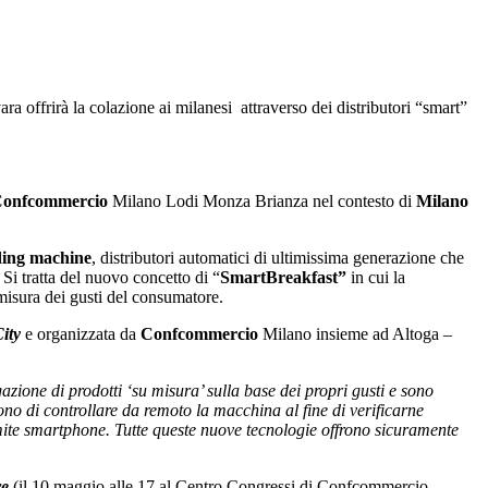
a offrirà la colazione ai milanesi attraverso dei distributori “smart”
onfcommercio
Milano Lodi Monza Brianza nel contesto di
Milano
ding machine
, distributori automatici di ultimissima generazione che
Si tratta del nuovo concetto di “
SmartBreakfast”
in cui la
 misura dei gusti del consumatore.
ity
e organizzata da
Confcommercio
Milano insieme ad Altoga –
zione di prodotti ‘su misura’ sulla base dei propri gusti e sono
no di controllare da remoto la macchina al fine di verificarne
mite smartphone. Tutte queste nuove tecnologie offrono sicuramente
re
(il 10 maggio alle 17 al Centro Congressi di Confcommercio