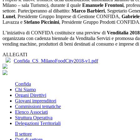
Milano – sala Turismo), durante il quale
Emanuele Frontoni
, profes
settore. Parteciperanno al dibattito:
Marco Barbieri
, Segretario Gen
Lunel
, Presidente Gruppo Imprese di Gestione CONFIDA,
Gabriel
Lavazza e
Stefano
Piccinini
, Presidente Gruppo Prodotti CONFIDA
L’iniziativa di CONFIDA costituisce una preview di
Venditalia 2018
organizzata con cadenza biennale da Venditalia Servizi e promossa da 
vending machine, produttori di beni destinati al consumo e imprese di ge
ALLEGATI
Confida_CS_MilanoFoodCity2018-v1.pdf
Confida
Chi Siamo
Organi Direttivi
Giovani imprenditori
Commissioni tematiche
Elenco Associati
Struttura Operativa
Delegazioni Territoriali
Il settore
Dati di settore