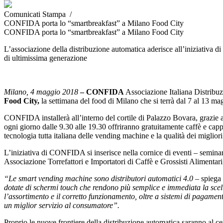
Comunicati Stampa /
CONFIDA porta lo “smartbreakfast” a Milano Food City
CONFIDA porta lo “smartbreakfast” a Milano Food City
L’associazione della distribuzione automatica aderisce all’iniziativa d
di ultimissima generazione
Milano, 4 maggio 2018
– CONFIDA
Associazione Italiana Distribu
Food City,
la settimana del food di Milano che si terrà dal 7 al 13 ma
CONFIDA installerà all’interno del cortile di Palazzo Bovara, grazie 
ogni giorno dalle 9.30 alle 19.30 offriranno gratuitamente caffè e capp
tecnologia tutta italiana delle vending machine e la qualità dei miglior
L’iniziativa di CONFIDA si inserisce nella cornice di eventi – semina
Associazione Torrefattori e Importatori di Caffè e Grossisti Alimentari
“Le smart vending machine sono distributori automatici 4.0 –
spiega
dotate di schermi touch che rendono più semplice e immediata la scelt
l’assortimento e il corretto funzionamento, oltre a sistemi di pagam
un miglior servizio al consumatore”.
Proprio le nuove frontiere della distribuzione automatica saranno al c