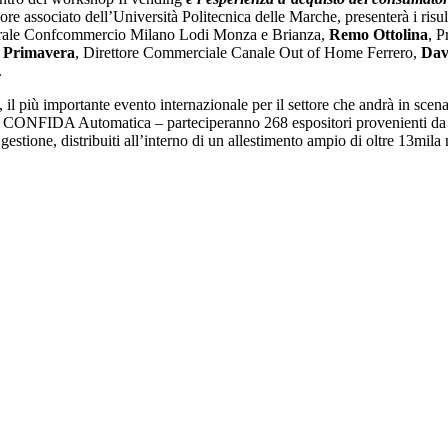
sore associato dell’Università Politecnica delle Marche, presenterà i risul
erale Confcommercio Milano Lodi Monza e Brianza,
Remo Ottolina
, 
e Primavera
, Direttore Commerciale Canale Out of Home Ferrero,
Dav
.
, il più importante evento internazionale per il settore che andrà in scen
CONFIDA Automatica – parteciperanno 268 espositori provenienti da 20 P
stione, distribuiti all’interno di un allestimento ampio di oltre 13mila 