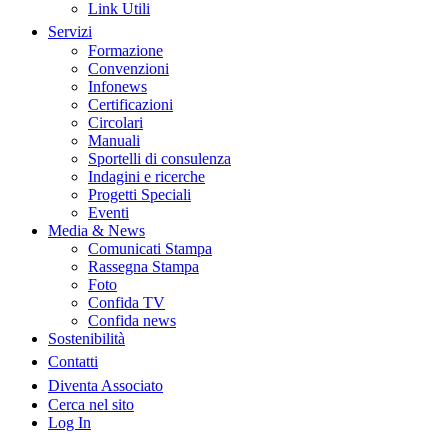
Link Utili
Servizi
Formazione
Convenzioni
Infonews
Certificazioni
Circolari
Manuali
Sportelli di consulenza
Indagini e ricerche
Progetti Speciali
Eventi
Media & News
Comunicati Stampa
Rassegna Stampa
Foto
Confida TV
Confida news
Sostenibilità
Contatti
Diventa Associato
Cerca nel sito
Log In