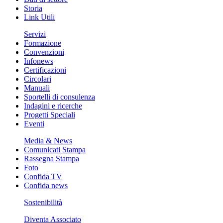
Storia
Link Utili
Servizi
Formazione
Convenzioni
Infonews
Certificazioni
Circolari
Manuali
Sportelli di consulenza
Indagini e ricerche
Progetti Speciali
Eventi
Media & News
Comunicati Stampa
Rassegna Stampa
Foto
Confida TV
Confida news
Sostenibilità
Diventa Associato