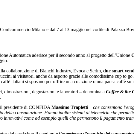
i Confcommercio Milano e dal 7 al 13 maggio nel cortile di Palazzo Bovar
zione Automatica aderisce per il secondo anno al progetto dell’Unione
C
ggio.
alla collaborazione di Bianchi Industry, Evoca e Serim,
due smart ven
uccini ai visitatori, anche da asporto grazie alle comodissime cup to go. 
i caffè italiani si sposano per offrire una colazione o una pausa caffè su
ri, dimostrazioni, degustazioni e laboratori – denominata
Coffee & the C
.
 il presidente di CONFIDA
Massimo Trapletti
–
che consentono l’eroga
a della consumazione. Hanno inoltre sistemi di telemetria che permetto
ento innovativi come ad esempio quelli che permettono il pagamento tra
entro del workshop Il vending
e l’esperienza d’acquisto del consumato