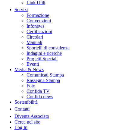
Link Utili
Servizi
Formazione
Convenzioni
Infonews
Certificazioni
Circolari
Manuali
Sportelli di consulenza
Indagini e ricerche
Progetti Speciali
Eventi
Media & News
Comunicati Stampa
Rassegna Stampa
Foto
Confida TV
Confida news
Sostenibilità
Contatti
Diventa Associato
Cerca nel sito
Log In