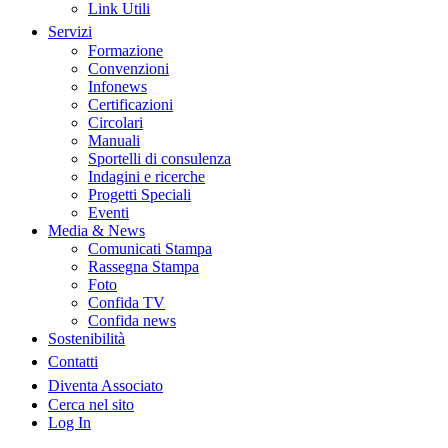
Link Utili
Servizi
Formazione
Convenzioni
Infonews
Certificazioni
Circolari
Manuali
Sportelli di consulenza
Indagini e ricerche
Progetti Speciali
Eventi
Media & News
Comunicati Stampa
Rassegna Stampa
Foto
Confida TV
Confida news
Sostenibilità
Contatti
Diventa Associato
Cerca nel sito
Log In