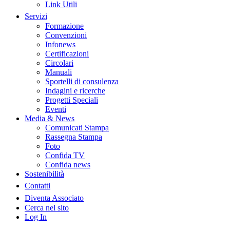
Link Utili
Servizi
Formazione
Convenzioni
Infonews
Certificazioni
Circolari
Manuali
Sportelli di consulenza
Indagini e ricerche
Progetti Speciali
Eventi
Media & News
Comunicati Stampa
Rassegna Stampa
Foto
Confida TV
Confida news
Sostenibilità
Contatti
Diventa Associato
Cerca nel sito
Log In